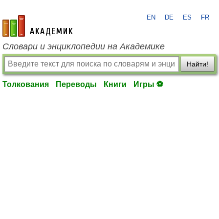
EN
DE
ES
FR
academic.ru
Словари и энциклопедии на Академике
Найти!
Толкования
Переводы
Книги
Игры ⚽