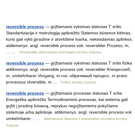
reversible process
— grįžtamasis vyksmas statusas T sritis
Standartizacija ir metrologija apibrėžtis Sistemos būsenos kitimas,
kuris gali vykti įprastine ir atvirkštine tvarka, nekeisdamas aplinkos.
atitikmenys: angl. reversible process vok. reversibler Prozess, m;
… …
Penkiakalbis aiškinamasis metrologijos terminų žodynas
reversible process
— grįžtamasis vyksmas statusas T sritis fizika
atitikmenys: angl. reversible process vok. reversibler Kreisprozeß,
m; umkehrbarer Vorgang, m rus. обратимый процесс, m pranc.
processus réversible, m …
Fizikos terminų žodynas
reversible process
— grįžtamasis procesas statusas T sritis
Energetika apibrėžtis Termodinaminis procesas, kai sistema gali
grįžti į pradinę būseną, neįvykus negrįžtamiems pokyčiams
sistemoje arba aplinkoje. atitikmenys: angl. reversible process vok.
umkehrbarer… …
Aiškinamasis šiluminės ir branduolinės technikos terminų
žodynas