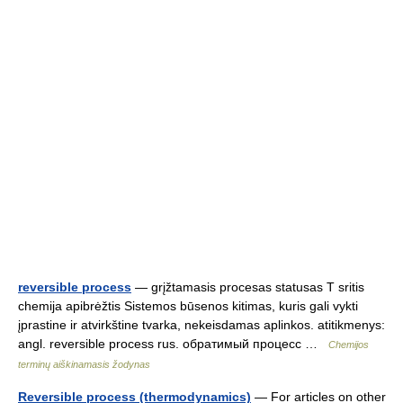
reversible process
— grįžtamasis procesas statusas T sritis
chemija apibrėžtis Sistemos būsenos kitimas, kuris gali vykti
įprastine ir atvirkštine tvarka, nekeisdamas aplinkos. atitikmenys:
angl. reversible process rus. обратимый процесс …
Chemijos
terminų aiškinamasis žodynas
Reversible process (thermodynamics)
— For articles on other