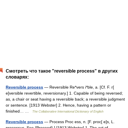
Смотреть что такое "reversible process" в других
словарях:
Reversible process
— Reversible Re*vers i*ble, a. [Cf. F. r[
e]versible revertible, reversionary.] 1. Capable of being reversed;
as, a chair or seat having a reversible back; a reversible judgment
or sentence. [1913 Webster] 2. Hence, having a pattern or
finished… …
The Collaborative International Dictionary of English
Reversible process
— Process Proc ess, n. [F. proc[ e]s, L.
processus. See {Proceed}.] [1913 Webster] 1. The act of