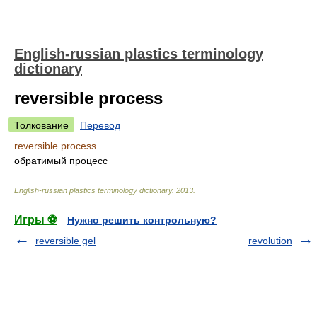
English-russian plastics terminology
dictionary
reversible process
Толкование
Перевод
reversible process
обратимый процесс
English-russian plastics terminology dictionary
.
2013
.
Игры ⚽
Нужно решить контрольную?
reversible gel
revolution