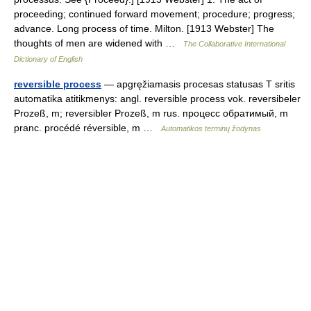
proceeding; continued forward movement; procedure; progress;
advance. Long process of time. Milton. [1913 Webster] The
thoughts of men are widened with …
The Collaborative International
Dictionary of English
reversible process
— apgręžiamasis procesas statusas T sritis
automatika atitikmenys: angl. reversible process vok. reversibeler
Prozeß, m; reversibler Prozeß, m rus. процесс обратимый, m
pranc. procédé réversible, m …
Automatikos terminų žodynas