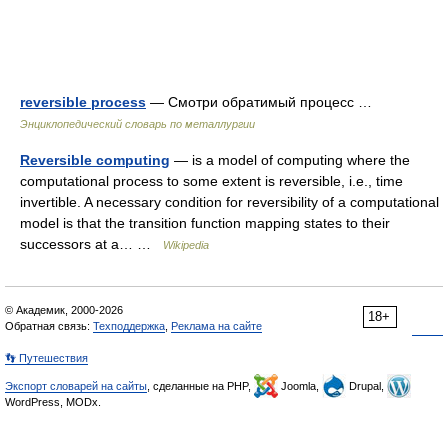
reversible process
— Смотри обратимый процесс …
Энциклопедический словарь по металлургии
Reversible computing
— is a model of computing where the
computational process to some extent is reversible, i.e., time
invertible. A necessary condition for reversibility of a computational
model is that the transition function mapping states to their
successors at a… …
Wikipedia
© Академик, 2000-2026
18+
Обратная связь:
Техподдержка
,
Реклама на сайте
👣 Путешествия
Экспорт словарей на сайты
, сделанные на PHP,
Joomla,
Drupal,
WordPress, MODx.